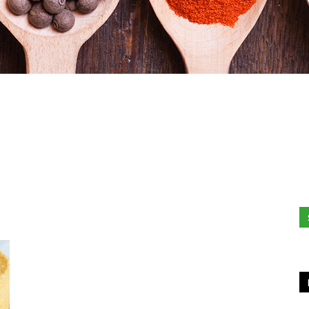
Hacked
by