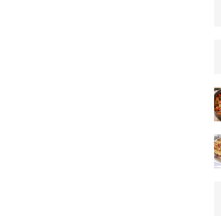
–
Team_CC
ON