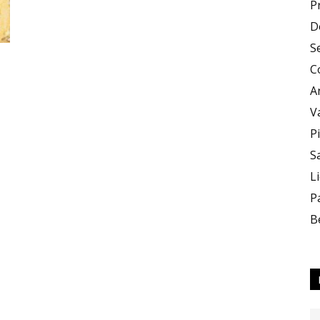
P
D
Zero
S
C
A
V
P
S
X
L
P
B
Zero