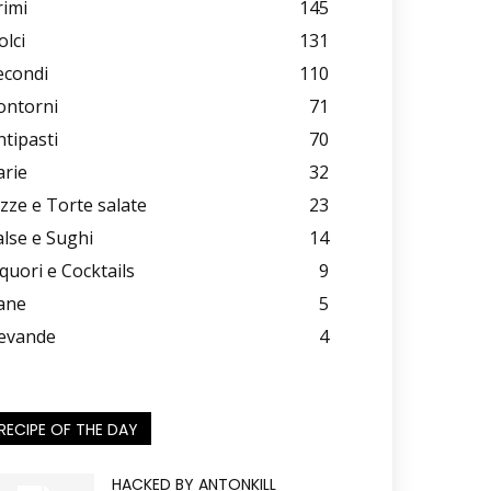
rimi
145
olci
131
econdi
110
ontorni
71
ntipasti
70
arie
32
izze e Torte salate
23
alse e Sughi
14
iquori e Cocktails
9
ane
5
evande
4
RECIPE OF THE DAY
HACKED BY ANTONKILL