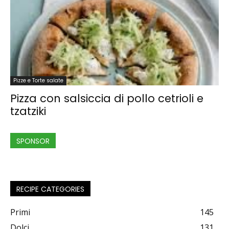
Pizze e Torte salate
Pizza con salsiccia di pollo cetrioli e
tzatziki
SPONSOR
RECIPE CATEGORIES
Primi
145
Dolci
131