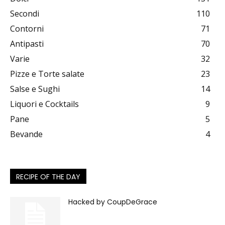
Secondi
110
Contorni
71
Antipasti
70
Varie
32
Pizze e Torte salate
23
Salse e Sughi
14
Liquori e Cocktails
9
Pane
5
Bevande
4
RECIPE OF THE DAY
Hacked by CoupDeGrace