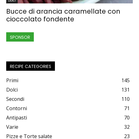
Dolci
Bucce di arancia caramellate con
cioccolato fondente
SPONSOR
RECIPE CATEGORIES
Primi
145
Dolci
131
Secondi
110
Contorni
71
Antipasti
70
Varie
32
Pizze e Torte salate
23