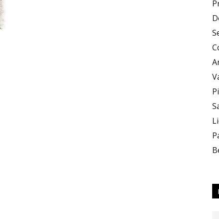
P
D
e
S
C
A
V
P
S
Sapori
L
P
B