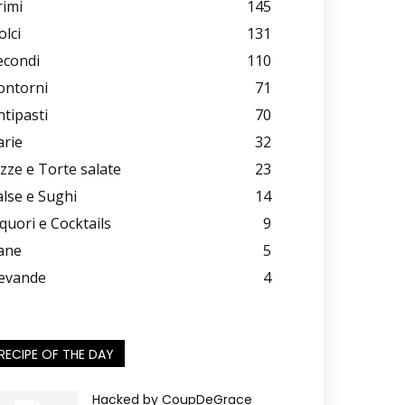
rimi
145
olci
131
econdi
110
ontorni
71
ntipasti
70
arie
32
izze e Torte salate
23
alse e Sughi
14
iquori e Cocktails
9
ane
5
evande
4
RECIPE OF THE DAY
Hacked by CoupDeGrace