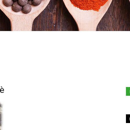
Stefania
fè
Profumi