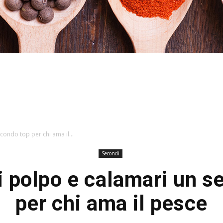
Stefania
condo top per chi ama il...
Secondi
i polpo e calamari un 
Profumi
per chi ama il pesce