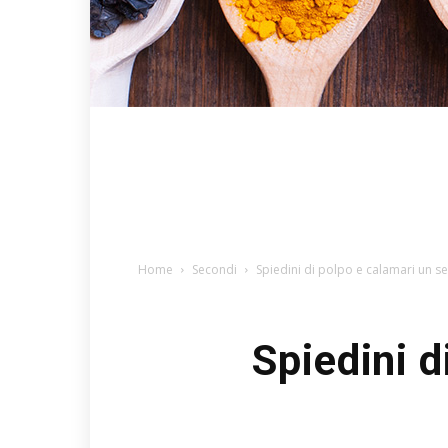
Home
Secondi
Spiedini di polpo e calamari un se
Spiedini d