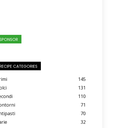
SPONSOR
RECIPE CATEGORIES
rimi
145
olci
131
econdi
110
ontorni
71
ntipasti
70
arie
32