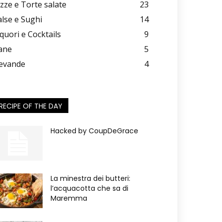
izze e Torte salate
23
alse e Sughi
14
iquori e Cocktails
9
ane
5
evande
4
RECIPE OF THE DAY
Hacked by CoupDeGrace
La minestra dei butteri:
l’acquacotta che sa di
Maremma