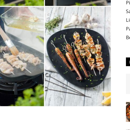
P
S
L
P
B