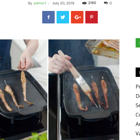
2190
By
admin1
-
July 20, 2019
0
e
Sapori
P
D
S
C
A
V