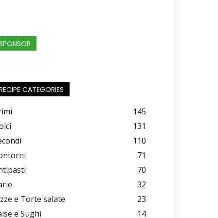
SPONSOR
RECIPE CATEGORIES
rimi
145
olci
131
econdi
110
ontorni
71
ntipasti
70
arie
32
izze e Torte salate
23
alse e Sughi
14