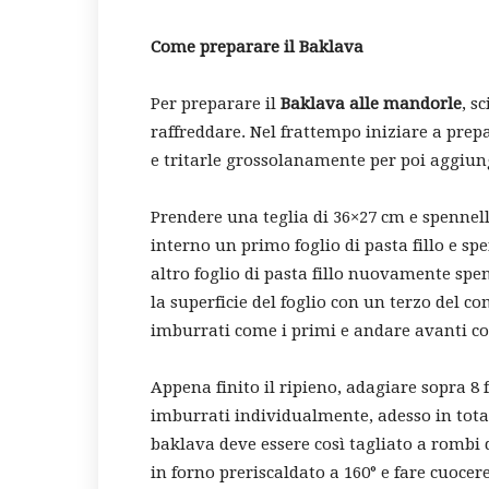
Come preparare il Baklava
Per preparare il
Baklava alle mandorle
, s
raffreddare. Nel frattempo iniziare a prepa
e tritarle grossolanamente per poi aggiun
Prendere una teglia di 36×27 cm e spennell
interno un primo foglio di pasta fillo e sp
altro foglio di pasta fillo nuovamente spen
la superficie del foglio con un terzo del com
imburrati come i primi e andare avanti così
Appena finito il ripieno, adagiare sopra 8 fo
imburrati individualmente, adesso in totale 
baklava deve essere così tagliato a rombi d
in forno preriscaldato a 160° e fare cuocer