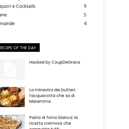
iquori e Cocktails
9
ane
5
evande
4
RECIPE OF THE DAY
Hacked by CoupDeGrace
La minestra dei butteri:
l’acquacotta che sa di
Maremma
Pasta al forno bianca: la
ricetta cremosa che