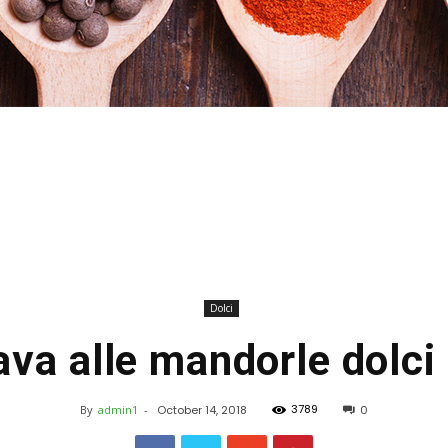
Stefania
Dolci
ava alle mandorle dolci 
Profumi
3789
By
admin1
-
October 14, 2018
0