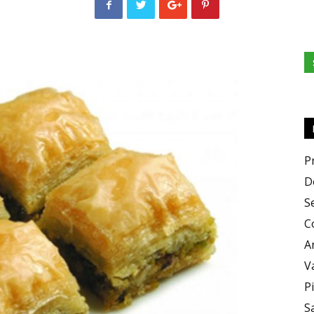
e
Sapori
P
D
S
C
A
V
P
S