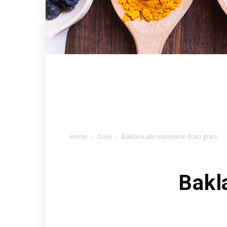
Home
Dolci
Baklava alle mandorle dolci greci
Bakl