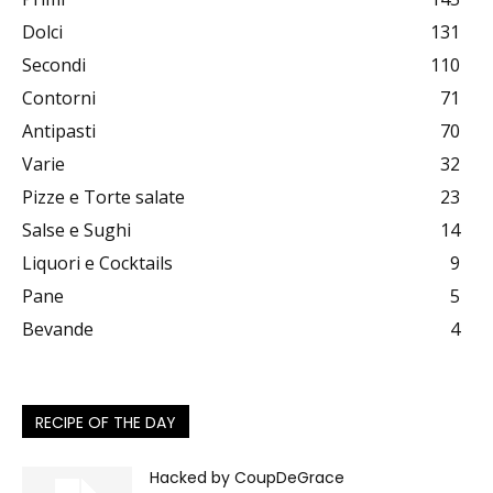
Dolci
131
Secondi
110
Contorni
71
Antipasti
70
Varie
32
Pizze e Torte salate
23
Salse e Sughi
14
Liquori e Cocktails
9
Pane
5
Bevande
4
RECIPE OF THE DAY
Hacked by CoupDeGrace