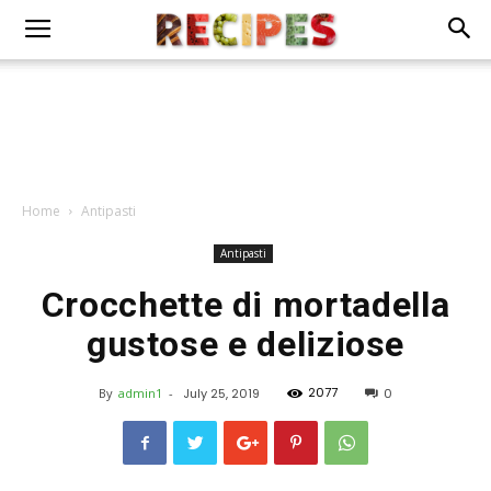
Home
Antipasti
Antipasti
Crocchette di mortadella
gustose e deliziose
2077
By
admin1
-
July 25, 2019
0