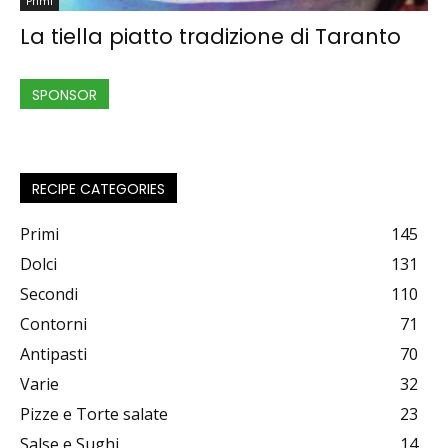
Primi
La tiella piatto tradizione di Taranto
SPONSOR
RECIPE CATEGORIES
Primi
145
Dolci
131
Secondi
110
Contorni
71
Antipasti
70
Varie
32
Pizze e Torte salate
23
Salse e Sughi
14