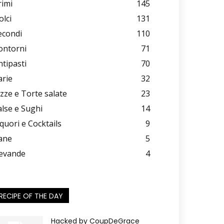
rimi
145
olci
131
econdi
110
ontorni
71
ntipasti
70
arie
32
izze e Torte salate
23
alse e Sughi
14
iquori e Cocktails
9
ane
5
evande
4
RECIPE OF THE DAY
Hacked by CoupDeGrace