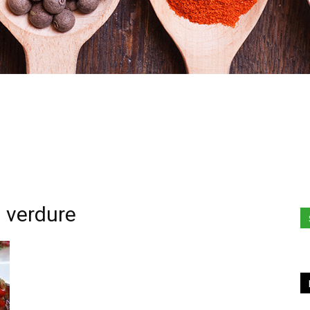
Stefania
i verdure
Profumi