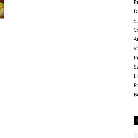
P
D
e
S
C
A
V
P
S
Sapori
L
P
B