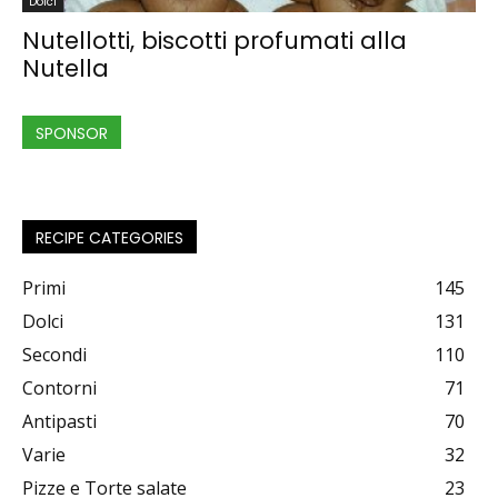
Dolci
Nutellotti, biscotti profumati alla
Nutella
SPONSOR
RECIPE CATEGORIES
Primi
145
Dolci
131
Secondi
110
Contorni
71
Antipasti
70
Varie
32
Pizze e Torte salate
23